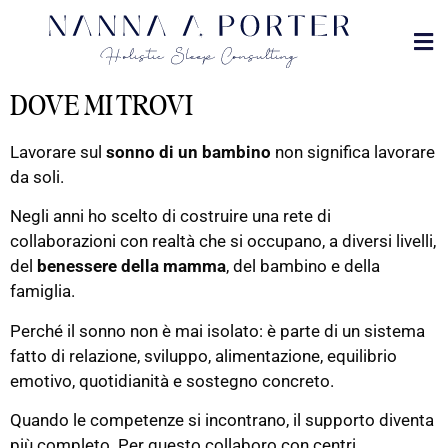
MET
DOVE
DOVE MI TROVI
Lavorare sul
sonno di un bambino
non significa lavorare
da soli.
Negli anni ho scelto di costruire una rete di
collaborazioni con realtà che si occupano, a diversi livelli,
del
benessere della mamma
, del bambino e della
famiglia.
Perché il sonno non è mai isolato: è parte di un sistema
fatto di relazione, sviluppo, alimentazione, equilibrio
emotivo, quotidianità e sostegno concreto.
Quando le competenze si incontrano, il supporto diventa
più completo. Per questo collaboro con centri,