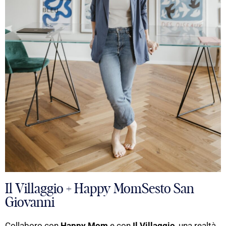
Il Villaggio + Happy MomSesto San
Giovanni
Collaboro con
Happy Mom
e con
Il Villaggio
, una realtà